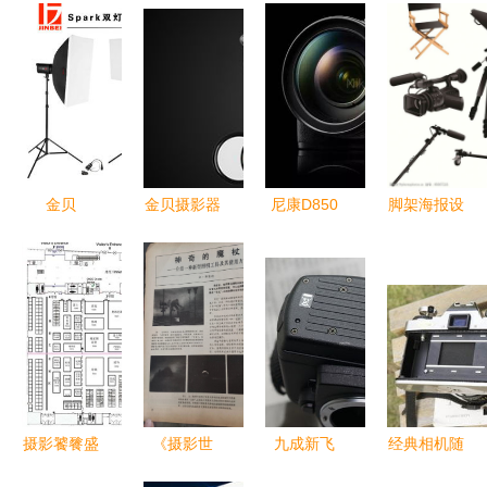
金贝
金贝摄影器
尼康D850
脚架海报设
SPARK-
材 全能摄
再曝光 翻
计 摄影器
300闪光灯
影产品赋能
转屏与对焦
材的艺术与
套装 摄影
视觉创作新
摇杆加持，
技术
棚中的光影
时代
经典旗舰的
魔术师，助
进化之道
力服装人像
创作
摄影饕餮盛
《摄影世
九成新飞
经典相机随
宴 2011
界》1991
起！尼康
行出击