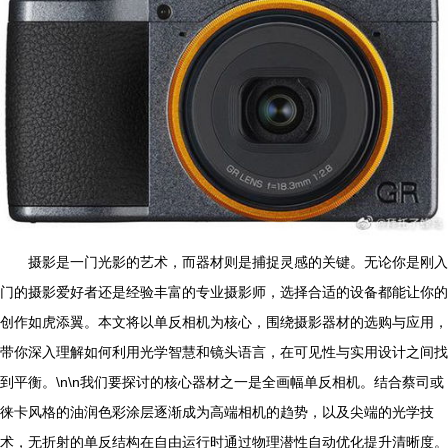
摄影是一门光影的艺术，而器材则是捕捉灵感的关键。无论你是刚入
门的摄影爱好者还是经验丰富的专业摄影师，选择合适的设备都能让你的
创作如虎添翼。本文将以单反相机为核心，围绕摄影器材的选购与应用，
带你深入理解如何利用光学智慧和镜头语言，在可见性与实用设计之间找
到平衡。\n\n我们要探讨的核心器材之一是全画幅单反相机。结合蔡司或
徕卡风格的油润色彩涂层逐渐成为高端相机的趋势，以及尖端的光学技
术，无折射的单反结构在自由运行时通过物理潜性自动优化提升清晰度。