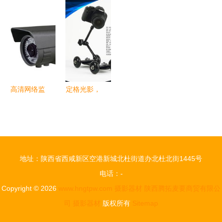
P&E大展观
年第9期精
D70s单反
Minolta
展指南
彩回顾 技
快门仅50
XG-1 套机
术与艺术的
次，收藏价
说明书、背
双重探索
468元淘定
包 + 全套只
胜天
需450元 |
摄影器材双
高清网络监
定格光影，
栖多图速览
控摄像机
捕捉永恒
安防摄影器
——专业摄
材的革命与
影器材画册
核心能力
精粹
地址：陕西省西咸新区空港新城北杜街道办北杜北街1445号
电话：-
Copyright © 2026
www.hngtpw.com
摄影器材
陕西腾拓麦要商贸有限公
司
摄影器材
版权所有
Sitemap