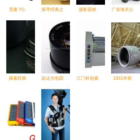
尼康 TC-
探寻经典之
摄影器材
广东海关公
20E II 增距
光
捕捉光影的
开拍卖罚没
镜深度评测
Voigtländer
伙伴，而非
走私摄影器
聊城百脑汇
福伦达135
画面的主宰
材，规范市
摄影器材与
折叠相机、
场秩序与保
ZOL经销商
Vitessa与
障消费者权
的选购指南
Ultron
益并举
50mm f/2
探索经典
蔚达光电固
江门科创摄
1931年前
镜头二手交
蔡司MC
定光圈F1.2
影器材 专
的东北 “东
易指南
Biometar
百万像素
业影像解决
方鲁尔”的
80mm f2.8
8mm镜头
方案的卓越
工业荣光
镜头二手市
专业光学摄
提供者
场分析
影器材的精
准之选